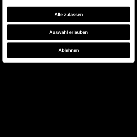
a
u
Alle zulassen
s
w
Auswahl erlauben
a
h
l
Ablehnen