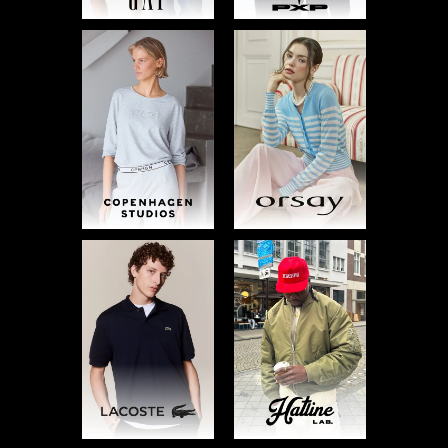
A
N
D
S