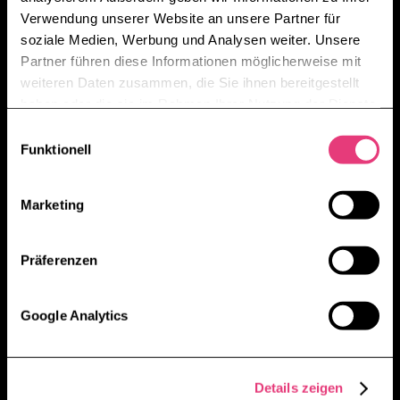
Verwendung unserer Website an unsere Partner für
soziale Medien, Werbung und Analysen weiter. Unsere
Partner führen diese Informationen möglicherweise mit
weiteren Daten zusammen, die Sie ihnen bereitgestellt
haben oder die sie im Rahmen Ihrer Nutzung der Dienste
gesammelt haben.
E
Funktionell
i
n
w
Marketing
i
l
l
Präferenzen
i
g
Google Analytics
u
n
g
Details zeigen
s