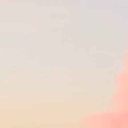
M
P
I
O
N
*
K
A
R
L
K
A
N
I
*
P
E