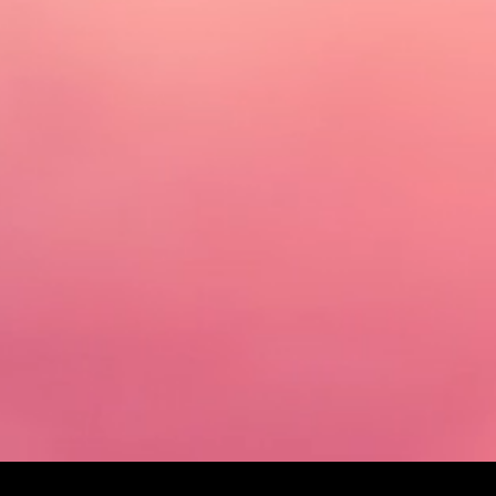
J
D
Y
*
S
U
P
E
R
D
R
Y
.
.
.
A
N