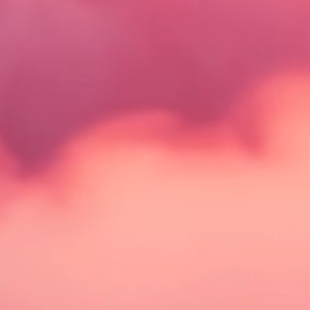
J
A
C
K
&
J
O
N
E
S
*
O
N
L
Y
*