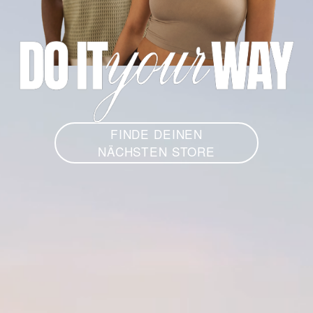
*
A
FINDE DEINEN
NÄCHSTEN STORE
D
I
D
A
S
*
C
H
A