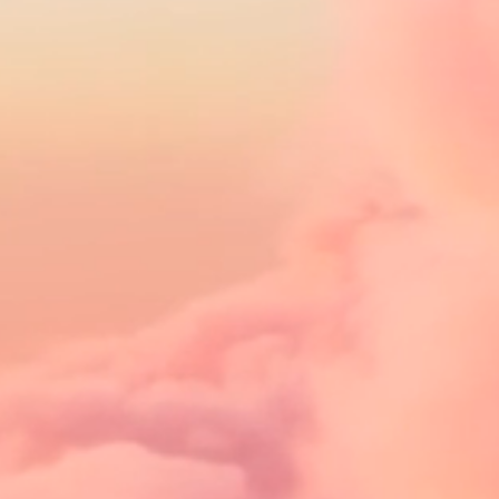
G
A
D
O
R
*
W
E
L
L
E
N
S
T
E
Y