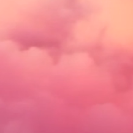
N
*
E
L
L
E
S
S
E
*
U
S
P
O
L
O
*